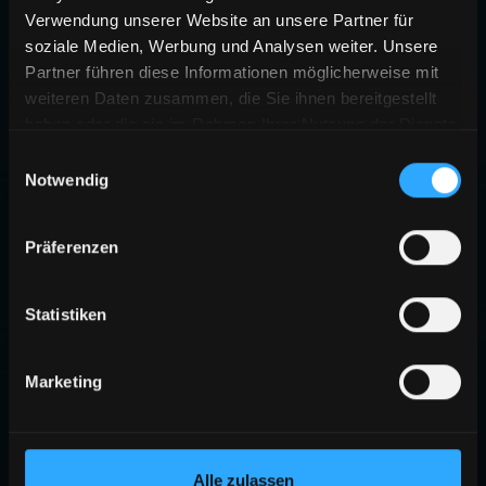
Verwendung unserer Website an unsere Partner für
soziale Medien, Werbung und Analysen weiter. Unsere
Partner führen diese Informationen möglicherweise mit
weiteren Daten zusammen, die Sie ihnen bereitgestellt
haben oder die sie im Rahmen Ihrer Nutzung der Dienste
gesammelt haben.
Einwilligungsauswahl
Notwendig
404
Präferenzen
SEITE NICHT GEFUNDEN
Die angeforderte Seite existiert nicht oder wurde verschoben.
Statistiken
ZURÜCK ZUR STARTSEITE
Marketing
Alle zulassen