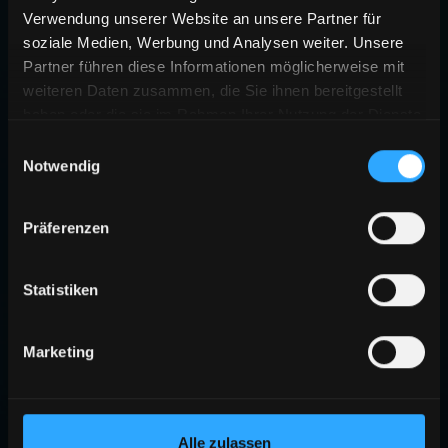
Verwendung unserer Website an unsere Partner für
soziale Medien, Werbung und Analysen weiter. Unsere
Partner führen diese Informationen möglicherweise mit
weiteren Daten zusammen, die Sie ihnen bereitgestellt
haben oder die sie im Rahmen Ihrer Nutzung der Dienste
gesammelt haben.
Einwilligungsauswahl
Notwendig
404
Präferenzen
SEITE NICHT GEFUNDEN
Die angeforderte Seite existiert nicht oder wurde verschoben.
Statistiken
ZURÜCK ZUR STARTSEITE
Marketing
Alle zulassen