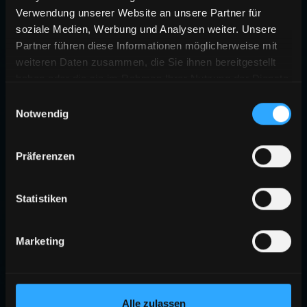
Verwendung unserer Website an unsere Partner für
soziale Medien, Werbung und Analysen weiter. Unsere
Partner führen diese Informationen möglicherweise mit
weiteren Daten zusammen, die Sie ihnen bereitgestellt
haben oder die sie im Rahmen Ihrer Nutzung der Dienste
gesammelt haben.
Einwilligungsauswahl
Notwendig
404
Präferenzen
SEITE NICHT GEFUNDEN
Die angeforderte Seite existiert nicht oder wurde verschoben.
Statistiken
ZURÜCK ZUR STARTSEITE
Marketing
Alle zulassen